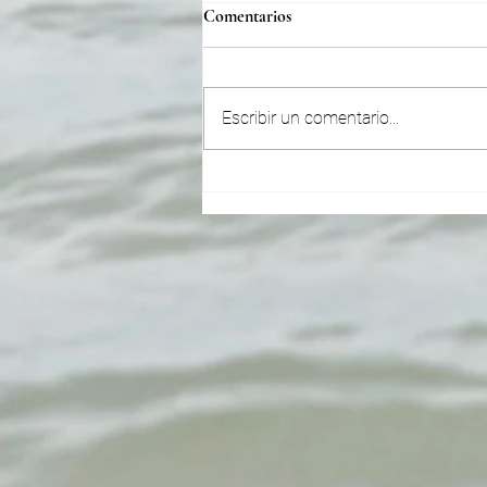
Comentarios
Escribir un comentario...
Virgo ~ Ehwaz está iluminando t
camino para que puedas ver
claramente. ¡Solo reflexiona y
sigue pro