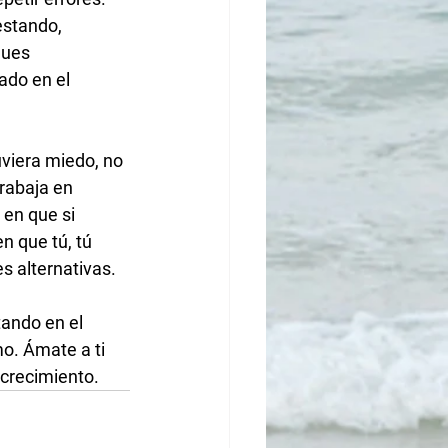
estando, 
gues 
ado en el 
viera miedo, no 
rabaja en 
 en que si 
n que tú, tú 
s alternativas. 
ando en el 
o. Ámate a ti 
crecimiento. 