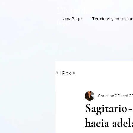
Divinidad
New Page
Términos y condicio
648
All Posts
Christina
25 sept 2
Sagitario
hacia ade