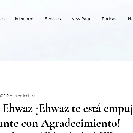
nes
Miembros
Services
New Page
Podcast
Ne
022
2 min de lectura
~ Ehwaz ¡Ehwaz te está empu
lante con Agradecimiento!