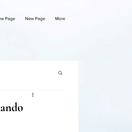
w Page
New Page
More
jando