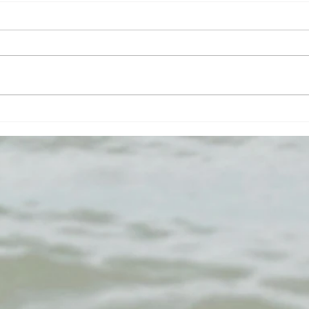
u
Libra ~¡Ehwaz te está
proporcionando un Elevador de
Ascensión!