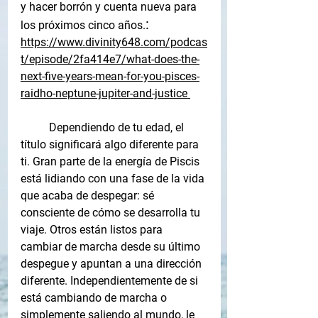
y hacer borrón y cuenta nueva para 
: 
los próximos cinco años.
https://www.divinity648.com/podcas
t/episode/2fa414e7/what-does-the-
next-five-years-mean-for-you-pisces-
raidho-neptune-jupiter-and-justice 
Dependiendo de tu edad, el 
título significará algo diferente para 
ti. Gran parte de la energía de Piscis 
está lidiando con una fase de la vida 
que acaba de despegar: sé 
consciente de cómo se desarrolla tu 
viaje. Otros están listos para 
cambiar de marcha desde su último 
despegue y apuntan a una dirección 
diferente. Independientemente de si 
está cambiando de marcha o 
simplemente saliendo al mundo, le 