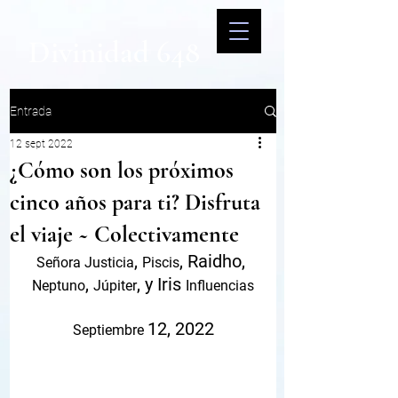
Divinidad 648
Entrada
12 sept 2022
¿Cómo son los próximos
cinco años para ti? Disfruta
el viaje ~ Colectivamente
, 
, Raidho, 
Señora Justicia
Piscis
, 
, y Iris 
Neptuno
Júpiter
Influencias
12, 2022
Septiembre 