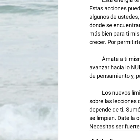
Estas acciones pueden
algunos de ustedes, 
donde se encuentran 
más bien para ti mis
crecer. Por permitir
	Ámate a ti mismo más de lo que has amado a nadie más y libérate para que puedas 
avanzar hacia lo NU
de pensamiento y, 
	Los nuevos límites también se están tejiendo en su lugar a medida que reflexionas 
sobre las lecciones 
depende de ti. Sumér
se limpien. Date la o
Necesitas ser fuerte