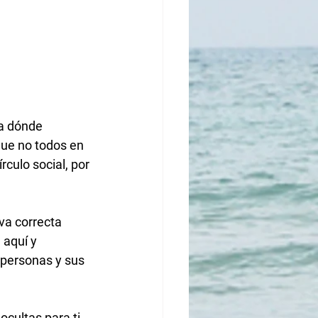
 a dónde 
que no todos en 
culo social, por 
 aquí y 
 personas y sus 