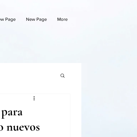
w Page
New Page
More
 para
do nuevos