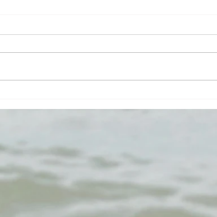
u
Libra ~¡Ehwaz te está
proporcionando un Elevador de
Ascensión!