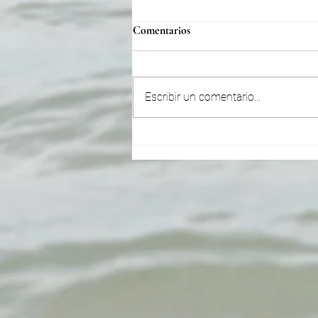
Comentarios
Escribir un comentario...
Virgo ~ Ehwaz está iluminando t
camino para que puedas ver
claramente. ¡Solo reflexiona y
sigue pro