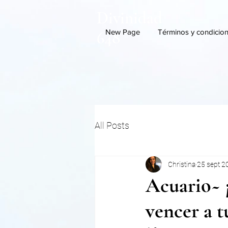
Divinidad
New Page
Términos y condicio
648
All Posts
Christina
25 sept 2
Acuario~ 
vencer a t