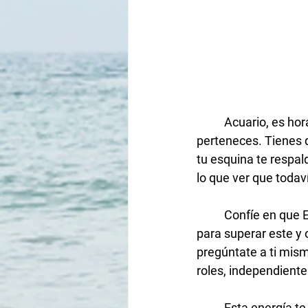
Acuario, es hor
perteneces. Tienes q
tu esquina te respal
lo que ver que todav
	Confíe en que Ehwaz lo está empujando hacia adelante con la perspectiva correcta 
para superar este y 
pregúntate a ti mism
roles, independient
	Esta energía te está mostrando muchas acciones pasadas que estaban ocultas para ti. 