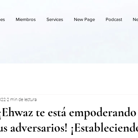
nes
Miembros
Services
New Page
Podcast
Ne
022
2 min de lectura
¡Ehwaz te está empoderando
us adversarios! ¡Establecien